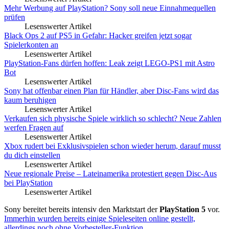
Mehr Werbung auf PlayStation? Sony soll neue Einnahmequellen
prüfen
Lesenswerter Artikel
Black Ops 2 auf PS5 in Gefahr: Hacker greifen jetzt sogar
Spielerkonten an
Lesenswerter Artikel
PlayStation-Fans dürfen hoffen: Leak zeigt LEGO-PS1 mit Astro
Bot
Lesenswerter Artikel
Sony hat offenbar einen Plan für Händler, aber Disc-Fans wird das
kaum beruhigen
Lesenswerter Artikel
Verkaufen sich physische Spiele wirklich so schlecht? Neue Zahlen
werfen Fragen auf
Lesenswerter Artikel
Xbox rudert bei Exklusivspielen schon wieder herum, darauf musst
du dich einstellen
Lesenswerter Artikel
Neue regionale Preise – Lateinamerika protestiert gegen Disc-Aus
bei PlayStation
Lesenswerter Artikel
Sony bereitet bereits intensiv den Marktstart der
PlayStation 5
vor.
Immerhin wurden bereits einige Spieleseiten online gestellt,
allerdings noch ohne Vorbesteller-Funktion
.