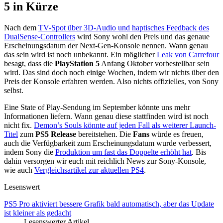
5 in Kürze
Nach dem
TV-Spot über 3D-Audio und haptisches Feedback des
DualSense-Controllers
wird Sony wohl den Preis und das genaue
Erscheinungsdatum der Next-Gen-Konsole nennen. Wann genau
das sein wird ist noch unbekannt. Ein möglicher
Leak von Carrefour
besagt, dass die
PlayStation 5
Anfang Oktober vorbestellbar sein
wird. Das sind doch noch einige Wochen, indem wir nichts über den
Preis der Konsole erfahren werden. Also nichts offizielles, von Sony
selbst.
Eine State of Play-Sendung im September könnte uns mehr
Informationen liefern. Wann genau diese stattfinden wird ist noch
nicht fix.
Demon’s Souls könnte auf jeden Fall als weiterer Launch-
Titel
zum
PS5 Release
bereitstehen. Die
Fans
würde es freuen,
auch die Verfügbarkeit zum Erscheinungsdatum wurde verbessert,
indem Sony die
Produktion um fast das Doppelte erhöht hat
. Bis
dahin versorgen wir euch mit reichlich News zur Sony-Konsole,
wie auch
Vergleichsartikel zur aktuellen PS4
.
Lesenswert
PS5 Pro aktiviert bessere Grafik bald automatisch, aber das Update
ist kleiner als gedacht
Lesenswerter Artikel