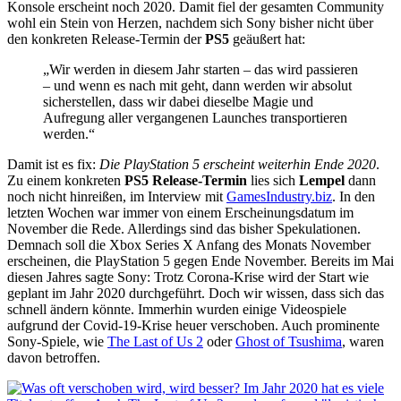
Konsole erscheint noch 2020. Damit fiel der gesamten Community
wohl ein Stein von Herzen, nachdem sich Sony bisher nicht über
den konkreten Release-Termin der
PS5
geäußert hat:
„Wir werden in diesem Jahr starten – das wird passieren
– und wenn es nach mit geht, dann werden wir absolut
sicherstellen, dass wir dabei dieselbe Magie und
Aufregung aller vergangenen Launches transportieren
werden.“
Damit ist es fix:
Die PlayStation 5 erscheint weiterhin Ende 2020
.
Zu einem konkreten
PS5 Release-Termin
lies sich
Lempel
dann
noch nicht hinreißen, im Interview mit
GamesIndustry.biz
. In den
letzten Wochen war immer von einem Erscheinungsdatum im
November die Rede. Allerdings sind das bisher Spekulationen.
Demnach soll die Xbox Series X Anfang des Monats November
erscheinen, die PlayStation 5 gegen Ende November. Bereits im Mai
diesen Jahres sagte Sony: Trotz Corona-Krise wird der Start wie
geplant im Jahr 2020 durchgeführt. Doch wir wissen, dass sich das
schnell ändern könnte. Immerhin wurden einige Videospiele
aufgrund der Covid-19-Krise heuer verschoben. Auch prominente
Sony-Spiele, wie
The Last of Us 2
oder
Ghost of Tsushima
, waren
davon betroffen.