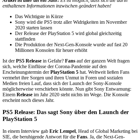
Artikel ist älter als ein Jahr:
Es ist möglich, dass sich die darin
enthaltenen Informationen inzwischen geändert haben!
Das Wichtigste in Kürze
Sony wird die PS5 trotz aller Widrigkeiten im November
2020 starten lassen
Der Release der PlayStation 5 wird global gleichzeitig
stattfinden
Die Produktion der Next-Gen-Konsole wurde auf fast 20
Millionen Konsolen für heuer erhöht
Ist der
PS5 Release
in Gefahr?
Fans
auf der ganzen Welt fragen
sich, welche Einflüsse der Corona-Pandemie auf den
Erscheinungstermin der
PlayStation 5
hat. Weltweit ließen Fans
vermehrt ihre Sorgen und ihren Unmut in Foren und sozialen
Medien freien Lauf, dass sich der Launch der Sony-Konsole
möglicherweise verschieben könnte. Nun gibt Sony Entwarnung:
Einem
Release
im Jahr 2020 steht nichts im Wege. Die Konsole
erscheint noch dieses Jahr.
PS5 Release: Das sagt Sony über den Launch der
PlayStation 5
In einem Interview gab
Eric Lempel
, Head of Global Marketing bei
SIE, die beruhigende Antwort für die
Fans
. Ja, die Next-Gen-