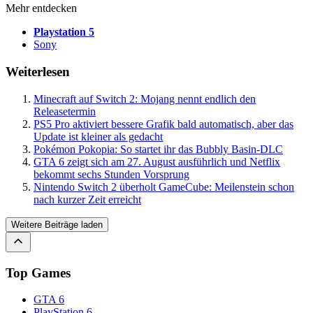
Mehr entdecken
Playstation 5
Sony
Weiterlesen
Minecraft auf Switch 2: Mojang nennt endlich den
Releasetermin
PS5 Pro aktiviert bessere Grafik bald automatisch, aber das
Update ist kleiner als gedacht
Pokémon Pokopia: So startet ihr das Bubbly Basin-DLC
GTA 6 zeigt sich am 27. August ausführlich und Netflix
bekommt sechs Stunden Vorsprung
Nintendo Switch 2 überholt GameCube: Meilenstein schon
nach kurzer Zeit erreicht
Weitere Beiträge laden
Top Games
GTA 6
PlayStation 6