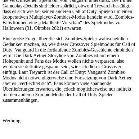
die verschiedenen Spielmodi von Vanguard unterstützt. Die frühen
Gameplay-Details sind leider spärlich, obwohl Treyarch bestätigt,
dass es sich wie bei seinen anderen Call of Duty-Spielen um einen
kooperativen Multiplayer-Zombies-Modus handeln wird. Zombies-
Fans können eine „detaillierte Vorschau“ des Spielmodus vor
Halloween (31. Oktober 2021) erwarten.
Eine große Frage, über die sich Zombies-Spieler wahrscheinlich
Gedanken machen, ist, wie dieser Crossover-Spielmodus für Call of
Duty: Vanguard in die fortlaufende Zombies-Geschichte einbinden
wird. Die Dark Aether-Storyline von Zombies ist auf einem
Höhepunkt und Fans des Modus wollen nichts verpassen, also
werden sie definitiv gespannt sein, wie sich dieses Crossover
einfügt. Laut Treyarch ist der Call of Duty: Vanguard Zombies-
Modus nicht notwendigerweise eine Fortsetzung von Dark Aether,
aber es „verflechtet sich“. Fans können viele spannende
Überlieferungen erwarten, die jedoch möglicherweise nur indirekt
mit den anderen Zombie-Modis der Call of Duty-Spieler
zusammenhängen.
Werbung