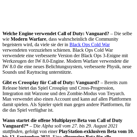
Welche Engine verwendet Call of Duty: Vanguard?
– Die selbe
wie
Modern Warfare
, dass wahrscheinlich die Community
begeistern wird, da viele sie der in
Black Ops Cold War
verwendeten vorzuziehen schienen. Black Ops Cold War
verwendete eine verbesserte Version der Black Ops 3-Enigne mit
Werkzeugen der IW 8.0-Engine. Modern Warfare verwendete die
IW 8.0 die eine neues Belichtungssystem, verbesserte Physik, neue
Sounds und Raytracing unterstützte.
Gibt es Crossplay für Call of Duty: Vanguard?
– Bereits zum
Release bietet das Spiel Crossplay und Cross-Progression,
Integration mit Warzone und den Zombie-Modus von Treyarch.
Man verwendet also einen Account und kann auf allen Plattformen
damit spielen. Als Spieler spielt man gegen andere Plattformen, für
die das Spiel verfügbar ist.
Wann startet die offene Multiplayer-Beta von Call of Duty
Vanguard?*
– Die
Alpha soll vom 27. bis 29. August 2021
stattfinden
, gefolgt von einer
PlayStation-exklusiven Beta vom 10.
bis 12. September 2021
. Eine
allgemeine Beta für alle