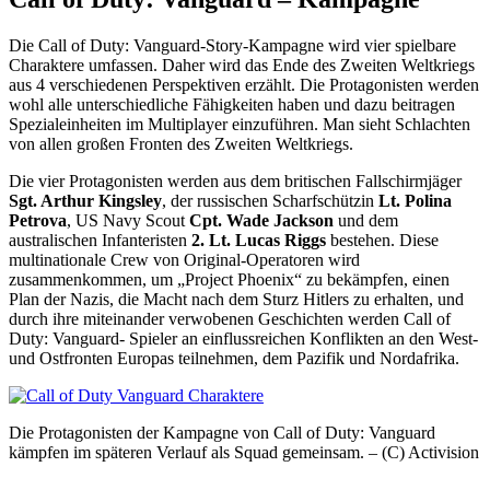
Die Call of Duty: Vanguard-Story-Kampagne wird vier spielbare
Charaktere umfassen. Daher wird das Ende des Zweiten Weltkriegs
aus 4 verschiedenen Perspektiven erzählt. Die Protagonisten werden
wohl alle unterschiedliche Fähigkeiten haben und dazu beitragen
Spezialeinheiten im Multiplayer einzuführen. Man sieht Schlachten
von allen großen Fronten des Zweiten Weltkriegs.
Die vier Protagonisten werden aus dem britischen Fallschirmjäger
Sgt. Arthur Kingsley
, der russischen Scharfschützin
Lt. Polina
Petrova
, US Navy Scout
Cpt. Wade Jackson
und dem
australischen Infanteristen
2. Lt. Lucas Riggs
bestehen. Diese
multinationale Crew von Original-Operatoren wird
zusammenkommen, um „Project Phoenix“ zu bekämpfen, einen
Plan der Nazis, die Macht nach dem Sturz Hitlers zu erhalten, und
durch ihre miteinander verwobenen Geschichten werden Call of
Duty: Vanguard- Spieler an einflussreichen Konflikten an den West-
und Ostfronten Europas teilnehmen, dem Pazifik und Nordafrika.
Die Protagonisten der Kampagne von Call of Duty: Vanguard
kämpfen im späteren Verlauf als Squad gemeinsam. – (C) Activision