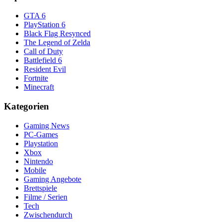
GTA 6
PlayStation 6
Black Flag Resynced
The Legend of Zelda
Call of Duty
Battlefield 6
Resident Evil
Fortnite
Minecraft
Kategorien
Gaming News
PC-Games
Playstation
Xbox
Nintendo
Mobile
Gaming Angebote
Brettspiele
Filme / Serien
Tech
Zwischendurch