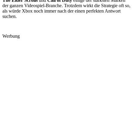
The Elder Scrolls
und
Call of Duty
einige der stärksten Marken
der ganzen Videospiel-Branche. Trotzdem wirkt die Strategie oft so,
als würde Xbox noch immer nach der einen perfekten Antwort
suchen.
Werbung