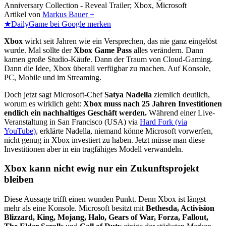
Anniversary Collection - Reveal Trailer; Xbox, Microsoft
Artikel von
Markus Bauer +
★
DailyGame bei Google merken
Xbox
wirkt seit Jahren wie ein Versprechen, das nie ganz eingelöst
wurde. Mal sollte der
Xbox Game Pass
alles verändern. Dann
kamen große Studio-Käufe. Dann der Traum von Cloud-Gaming.
Dann die Idee, Xbox überall verfügbar zu machen. Auf Konsole,
PC, Mobile und im Streaming.
Doch jetzt sagt Microsoft-Chef
Satya Nadella
ziemlich deutlich,
worum es wirklich geht:
Xbox muss nach 25 Jahren Investitionen
endlich ein nachhaltiges Geschäft werden.
Während einer Live-
Veranstaltung in San Francisco (USA) via
Hard Fork (via
YouTube)
, erklärte Nadella, niemand könne Microsoft vorwerfen,
nicht genug in Xbox investiert zu haben. Jetzt müsse man diese
Investitionen aber in ein tragfähiges Modell verwandeln.
Xbox kann nicht ewig nur ein Zukunftsprojekt
bleiben
Diese Aussage trifft einen wunden Punkt. Denn Xbox ist längst
mehr als eine Konsole. Microsoft besitzt mit
Bethesda, Activision
Blizzard, King, Mojang, Halo, Gears of War, Forza, Fallout,