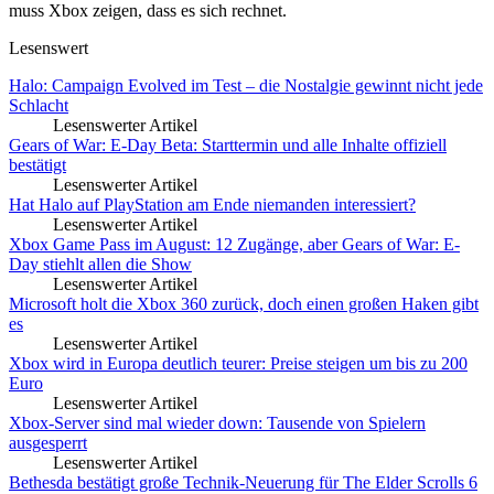
muss Xbox zeigen, dass es sich rechnet.
Lesenswert
Halo: Campaign Evolved im Test – die Nostalgie gewinnt nicht jede
Schlacht
Lesenswerter Artikel
Gears of War: E-Day Beta: Starttermin und alle Inhalte offiziell
bestätigt
Lesenswerter Artikel
Hat Halo auf PlayStation am Ende niemanden interessiert?
Lesenswerter Artikel
Xbox Game Pass im August: 12 Zugänge, aber Gears of War: E-
Day stiehlt allen die Show
Lesenswerter Artikel
Microsoft holt die Xbox 360 zurück, doch einen großen Haken gibt
es
Lesenswerter Artikel
Xbox wird in Europa deutlich teurer: Preise steigen um bis zu 200
Euro
Lesenswerter Artikel
Xbox-Server sind mal wieder down: Tausende von Spielern
ausgesperrt
Lesenswerter Artikel
Bethesda bestätigt große Technik-Neuerung für The Elder Scrolls 6