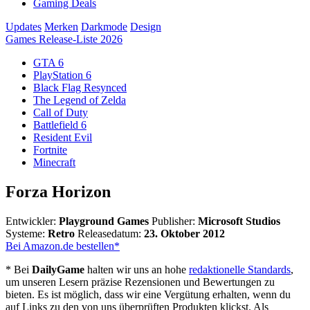
Gaming Deals
Updates
Merken
Darkmode
Design
Games Release-Liste 2026
GTA 6
PlayStation 6
Black Flag Resynced
The Legend of Zelda
Call of Duty
Battlefield 6
Resident Evil
Fortnite
Minecraft
Forza Horizon
Entwickler:
Playground Games
Publisher:
Microsoft Studios
Systeme:
Retro
Releasedatum:
23. Oktober 2012
Bei Amazon.de bestellen*
* Bei
DailyGame
halten wir uns an hohe
redaktionelle Standards
,
um unseren Lesern präzise Rezensionen und Bewertungen zu
bieten. Es ist möglich, dass wir eine Vergütung erhalten, wenn du
auf Links zu den von uns überprüften Produkten klickst. Als