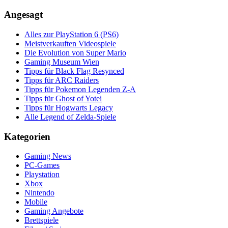
Angesagt
Alles zur PlayStation 6 (PS6)
Meistverkauften Videospiele
Die Evolution von Super Mario
Gaming Museum Wien
Tipps für Black Flag Resynced
Tipps für ARC Raiders
Tipps für Pokemon Legenden Z-A
Tipps für Ghost of Yotei
Tipps für Hogwarts Legacy
Alle Legend of Zelda-Spiele
Kategorien
Gaming News
PC-Games
Playstation
Xbox
Nintendo
Mobile
Gaming Angebote
Brettspiele