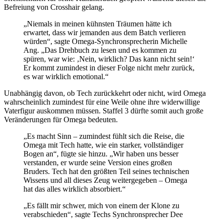
Befreiung von Crosshair gelang.
„Niemals in meinen kühnsten Träumen hätte ich
erwartet, dass wir jemanden aus dem Batch verlieren
würden“, sagte Omega-Synchronsprecherin Michelle
Ang. „Das Drehbuch zu lesen und es kommen zu
spüren, war wie: ‚Nein, wirklich? Das kann nicht sein!‘
Er kommt zumindest in dieser Folge nicht mehr zurück,
es war wirklich emotional.“
Unabhängig davon, ob Tech zurückkehrt oder nicht, wird Omega
wahrscheinlich zumindest für eine Weile ohne ihre widerwillige
Vaterfigur auskommen müssen. Staffel 3 dürfte somit auch große
Veränderungen für Omega bedeuten.
„Es macht Sinn – zumindest fühlt sich die Reise, die
Omega mit Tech hatte, wie ein starker, vollständiger
Bogen an“, fügte sie hinzu. „Wir haben uns besser
verstanden, er wurde seine Version eines großen
Bruders. Tech hat den größten Teil seines technischen
Wissens und all dieses Zeug weitergegeben – Omega
hat das alles wirklich absorbiert.“
„Es fällt mir schwer, mich von einem der Klone zu
verabschieden“, sagte Techs Synchronsprecher Dee