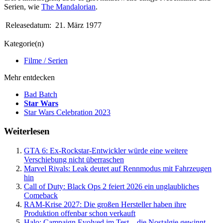
Serien, wie
The Mandalorian
.
Releasedatum:
21. März 1977
Kategorie(n)
Filme / Serien
Mehr entdecken
Bad Batch
Star Wars
Star Wars Celebration 2023
Weiterlesen
GTA 6: Ex-Rockstar-Entwickler würde eine weitere
Verschiebung nicht überraschen
Marvel Rivals: Leak deutet auf Rennmodus mit Fahrzeugen
hin
Call of Duty: Black Ops 2 feiert 2026 ein unglaubliches
Comeback
RAM-Krise 2027: Die großen Hersteller haben ihre
Produktion offenbar schon verkauft
Halo: Campaign Evolved im Test – die Nostalgie gewinnt