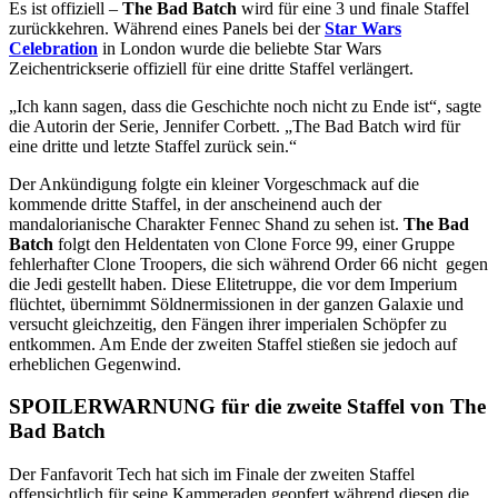
Es ist offiziell –
The Bad Batch
wird für eine 3 und finale Staffel
zurückkehren. Während eines Panels bei der
Star Wars
Celebration
in London wurde die beliebte Star Wars
Zeichentrickserie offiziell für eine dritte Staffel verlängert.
„Ich kann sagen, dass die Geschichte noch nicht zu Ende ist“, sagte
die Autorin der Serie, Jennifer Corbett. „The Bad Batch wird für
eine dritte und letzte Staffel zurück sein.“
Der Ankündigung folgte ein kleiner Vorgeschmack auf die
kommende dritte Staffel, in der anscheinend auch der
mandalorianische Charakter Fennec Shand zu sehen ist.
The Bad
Batch
folgt den Heldentaten von Clone Force 99, einer Gruppe
fehlerhafter Clone Troopers, die sich während Order 66 nicht gegen
die Jedi gestellt haben. Diese Elitetruppe, die vor dem Imperium
flüchtet, übernimmt Söldnermissionen in der ganzen Galaxie und
versucht gleichzeitig, den Fängen ihrer imperialen Schöpfer zu
entkommen. Am Ende der zweiten Staffel stießen sie jedoch auf
erheblichen Gegenwind.
SPOILERWARNUNG für die zweite Staffel von The
Bad Batch
Der Fanfavorit Tech hat sich im Finale der zweiten Staffel
offensichtlich für seine Kammeraden geopfert während diesen die