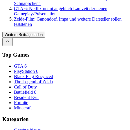
Schnäppchen“
GTA 6: Netflix nennt angeblich Laufzeit der neuen
Gameplay-Präsentation
Zelda-Film: Ganondorf, Impa und weitere Darsteller sollen
feststehen
Weitere Beiträge laden
Top Games
GTA 6
PlayStation 6
Black Flag Resynced
The Legend of Zelda
Call of Duty
Battlefield 6
Resident Evil
Fortnite
Minecraft
Kategorien