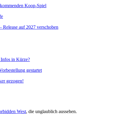
 am kommenden Koop-Spiel
fe
l – Release auf 2027 verschoben
Infos in Kürze?
orbestellung gestartet
ker gezogen!
orbidden West
, die unglaublich aussehen.