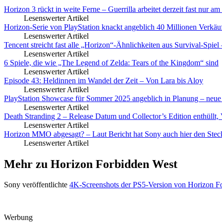
Horizon 3 rückt in weite Ferne – Guerrilla arbeitet derzeit fast nur
Lesenswerter Artikel
Horizon-Serie von PlayStation knackt angeblich 40 Millionen Verkäu
Lesenswerter Artikel
Tencent streicht fast alle „Horizon“-Ähnlichkeiten aus Survival-Spie
Lesenswerter Artikel
6 Spiele, die wie „The Legend of Zelda: Tears of the Kingdom“ sind
Lesenswerter Artikel
Episode 43: Heldinnen im Wandel der Zeit – Von Lara bis Aloy
Lesenswerter Artikel
PlayStation Showcase für Sommer 2025 angeblich in Planung – neue 
Lesenswerter Artikel
Death Stranding 2 – Release Datum und Collector’s Edition enthüllt, V
Lesenswerter Artikel
Horizon MMO abgesagt? – Laut Bericht hat Sony auch hier den Stec
Lesenswerter Artikel
Mehr zu Horizon Forbidden West
Sony veröffentlichte
4K-Screenshots der PS5-Version von Horizon F
Werbung