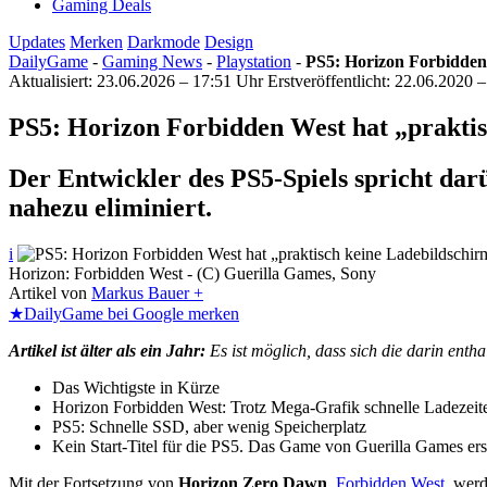
Gaming Deals
Updates
Merken
Darkmode
Design
DailyGame
-
Gaming News
-
Playstation
-
PS5: Horizon Forbidden
Aktualisiert: 23.06.2026 – 17:51 Uhr
Erstveröffentlicht: 22.06.2020 
PS5: Horizon Forbidden West hat „prakti
Der Entwickler des PS5-Spiels spricht dar
nahezu eliminiert.
i
Horizon: Forbidden West - (C) Guerilla Games, Sony
Artikel von
Markus Bauer +
★
DailyGame bei Google merken
Artikel ist älter als ein Jahr:
Es ist möglich, dass sich die darin ent
Das Wichtigste in Kürze
Horizon Forbidden West: Trotz Mega-Grafik schnelle Ladezeit
PS5: Schnelle SSD, aber wenig Speicherplatz
Kein Start-Titel für die PS5. Das Game von Guerilla Games er
Mit der Fortsetzung von
Horizon Zero Dawn
,
Forbidden West
, wer