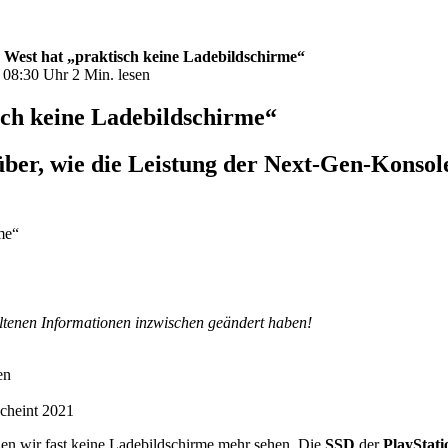
 West hat „praktisch keine Ladebildschirme“
– 08:30 Uhr
2 Min. lesen
sch keine Ladebildschirme“
über, wie die Leistung der Next-Gen-Konso
haltenen Informationen inzwischen geändert haben!
en
scheint 2021
den wir fast keine Ladebildschirme mehr sehen. Die
SSD
der
PlayStati