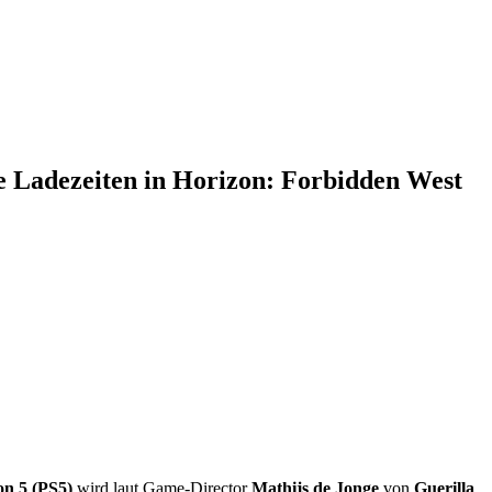
le Ladezeiten in Horizon: Forbidden West
on 5 (PS5)
wird laut Game-Director
Mathijs de Jonge
von
Guerilla