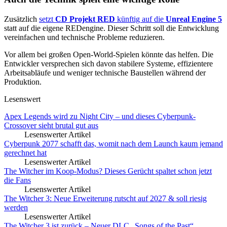
Zusätzlich
setzt
CD Projekt RED
künftig auf die
Unreal Engine 5
statt auf die eigene REDengine. Dieser Schritt soll die Entwicklung
vereinfachen und technische Probleme reduzieren.
Vor allem bei großen Open-World-Spielen könnte das helfen. Die
Entwickler versprechen sich davon stabilere Systeme, effizientere
Arbeitsabläufe und weniger technische Baustellen während der
Produktion.
Lesenswert
Apex Legends wird zu Night City – und dieses Cyberpunk-
Crossover sieht brutal gut aus
Lesenswerter Artikel
Cyberpunk 2077 schafft das, womit nach dem Launch kaum jemand
gerechnet hat
Lesenswerter Artikel
The Witcher im Koop-Modus? Dieses Gerücht spaltet schon jetzt
die Fans
Lesenswerter Artikel
The Witcher 3: Neue Erweiterung rutscht auf 2027 & soll riesig
werden
Lesenswerter Artikel
The Witcher 3 ist zurück – Neuer DLC „Songs of the Past“