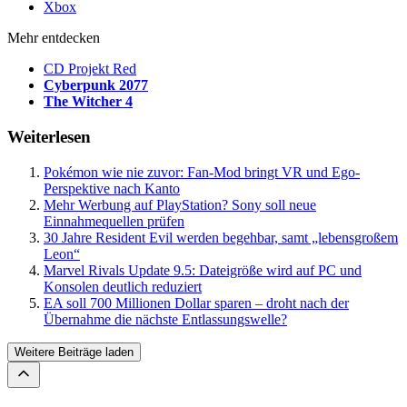
Xbox
Mehr entdecken
CD Projekt Red
Cyberpunk 2077
The Witcher 4
Weiterlesen
Pokémon wie nie zuvor: Fan-Mod bringt VR und Ego-
Perspektive nach Kanto
Mehr Werbung auf PlayStation? Sony soll neue
Einnahmequellen prüfen
30 Jahre Resident Evil werden begehbar, samt „lebensgroßem
Leon“
Marvel Rivals Update 9.5: Dateigröße wird auf PC und
Konsolen deutlich reduziert
EA soll 700 Millionen Dollar sparen – droht nach der
Übernahme die nächste Entlassungswelle?
Weitere Beiträge laden