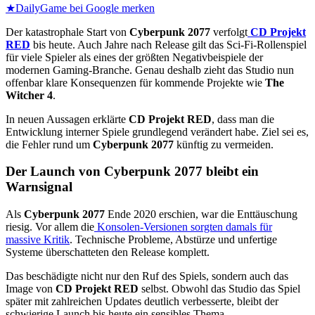
★
DailyGame bei Google merken
Der katastrophale Start von
Cyberpunk 2077
verfolgt
CD Projekt
RED
bis heute. Auch Jahre nach Release gilt das Sci-Fi-Rollenspiel
für viele Spieler als eines der größten Negativbeispiele der
modernen Gaming-Branche. Genau deshalb zieht das Studio nun
offenbar klare Konsequenzen für kommende Projekte wie
The
Witcher 4
.
In neuen Aussagen erklärte
CD Projekt RED
, dass man die
Entwicklung interner Spiele grundlegend verändert habe. Ziel sei es,
die Fehler rund um
Cyberpunk 2077
künftig zu vermeiden.
Der Launch von Cyberpunk 2077 bleibt ein
Warnsignal
Als
Cyberpunk 2077
Ende 2020 erschien, war die Enttäuschung
riesig. Vor allem die
Konsolen-Versionen sorgten damals für
massive Kritik
. Technische Probleme, Abstürze und unfertige
Systeme überschatteten den Release komplett.
Das beschädigte nicht nur den Ruf des Spiels, sondern auch das
Image von
CD Projekt RED
selbst. Obwohl das Studio das Spiel
später mit zahlreichen Updates deutlich verbesserte, bleibt der
schwierige Launch bis heute ein sensibles Thema.