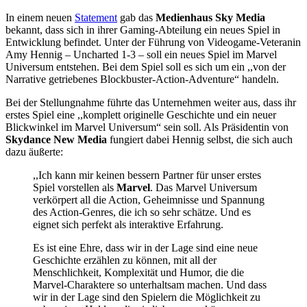
In einem neuen
Statement
gab das
Medienhaus Sky Media
bekannt, dass sich in ihrer Gaming-Abteilung ein neues Spiel in
Entwicklung befindet. Unter der Führung von Videogame-Veteranin
Amy Hennig – Uncharted 1-3 – soll ein neues Spiel im Marvel
Universum entstehen. Bei dem Spiel soll es sich um ein ,,von der
Narrative getriebenes Blockbuster-Action-Adventure“ handeln.
Bei der Stellungnahme führte das Unternehmen weiter aus, dass ihr
erstes Spiel eine ,,komplett originelle Geschichte und ein neuer
Blickwinkel im Marvel Universum“ sein soll. Als Präsidentin von
Skydance New Media
fungiert dabei Hennig selbst, die sich auch
dazu äußerte:
,,Ich kann mir keinen bessern Partner für unser erstes
Spiel vorstellen als
Marvel
. Das Marvel Universum
verkörpert all die Action, Geheimnisse und Spannung
des Action-Genres, die ich so sehr schätze. Und es
eignet sich perfekt als interaktive Erfahrung.
Es ist eine Ehre, dass wir in der Lage sind eine neue
Geschichte erzählen zu können, mit all der
Menschlichkeit, Komplexität und Humor, die die
Marvel-Charaktere so unterhaltsam machen. Und dass
wir in der Lage sind den Spielern die Möglichkeit zu