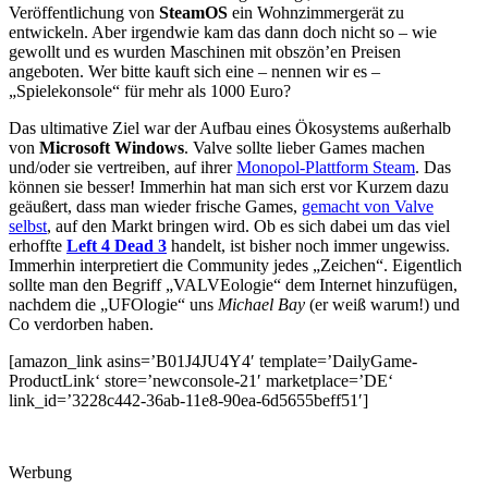
Veröffentlichung von
SteamOS
ein Wohnzimmergerät zu
entwickeln. Aber irgendwie kam das dann doch nicht so – wie
gewollt und es wurden Maschinen mit obszön’en Preisen
angeboten. Wer bitte kauft sich eine – nennen wir es –
„Spielekonsole“ für mehr als 1000 Euro?
Das ultimative Ziel war der Aufbau eines Ökosystems außerhalb
von
Microsoft Windows
. Valve sollte lieber Games machen
und/oder sie vertreiben, auf ihrer
Monopol-Plattform Steam
. Das
können sie besser! Immerhin hat man sich erst vor Kurzem dazu
geäußert, dass man wieder frische Games,
gemacht von Valve
selbst
, auf den Markt bringen wird. Ob es sich dabei um das viel
erhoffte
Left 4 Dead 3
handelt, ist bisher noch immer ungewiss.
Immerhin interpretiert die Community jedes „Zeichen“. Eigentlich
sollte man den Begriff „VALVEologie“ dem Internet hinzufügen,
nachdem die „UFOlogie“ uns
Michael Bay
(er weiß warum!) und
Co verdorben haben.
[amazon_link asins=’B01J4JU4Y4′ template=’DailyGame-
ProductLink‘ store=’newconsole-21′ marketplace=’DE‘
link_id=’3228c442-36ab-11e8-90ea-6d5655beff51′]
Werbung