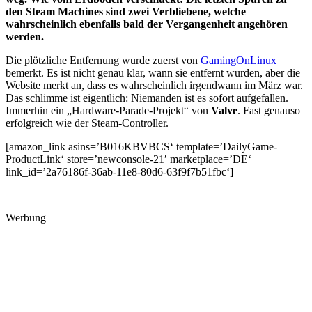
den Steam Machines sind zwei Verbliebene, welche
wahrscheinlich ebenfalls bald der Vergangenheit angehören
werden.
Die plötzliche Entfernung wurde zuerst von
GamingOnLinux
bemerkt. Es ist nicht genau klar, wann sie entfernt wurden, aber die
Website merkt an, dass es wahrscheinlich irgendwann im März war.
Das schlimme ist eigentlich: Niemanden ist es sofort aufgefallen.
Immerhin ein „Hardware-Parade-Projekt“ von
Valve
. Fast genauso
erfolgreich wie der Steam-Controller.
[amazon_link asins=’B016KBVBCS‘ template=’DailyGame-
ProductLink‘ store=’newconsole-21′ marketplace=’DE‘
link_id=’2a76186f-36ab-11e8-80d6-63f9f7b51fbc‘]
Werbung