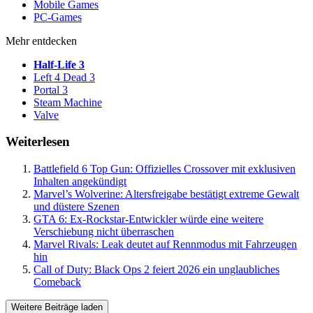
Mobile Games
PC-Games
Mehr entdecken
Half-Life 3
Left 4 Dead 3
Portal 3
Steam Machine
Valve
Weiterlesen
Battlefield 6 Top Gun: Offizielles Crossover mit exklusiven
Inhalten angekündigt
Marvel’s Wolverine: Altersfreigabe bestätigt extreme Gewalt
und düstere Szenen
GTA 6: Ex-Rockstar-Entwickler würde eine weitere
Verschiebung nicht überraschen
Marvel Rivals: Leak deutet auf Rennmodus mit Fahrzeugen
hin
Call of Duty: Black Ops 2 feiert 2026 ein unglaubliches
Comeback
Weitere Beiträge laden