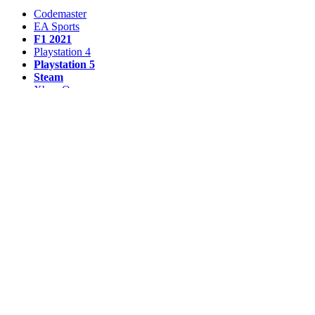
Codemaster
EA Sports
F1 2021
Playstation 4
Playstation 5
Steam
Xbox One
Xbox Series X/S
Weiterlesen
GTA 6: Ex-Rockstar-Entwickler würde eine weitere
Verschiebung nicht überraschen
Marvel Rivals: Leak deutet auf Rennmodus mit Fahrzeugen
hin
Call of Duty: Black Ops 2 feiert 2026 ein unglaubliches
Comeback
RAM-Krise 2027: Die großen Hersteller haben ihre
Produktion offenbar schon verkauft
Halo: Campaign Evolved im Test – die Nostalgie gewinnt
nicht jede Schlacht
Weitere Beiträge laden