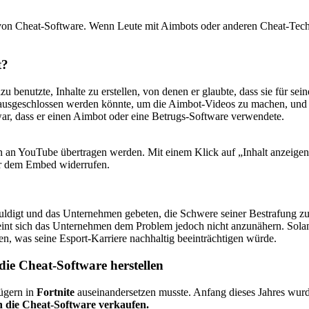
on Cheat-Software. Wenn Leute mit Aimbots oder anderen Cheat-Technol
t?
zu benutzte, Inhalte zu erstellen, von denen er glaubte, dass sie für s
usgeschlossen werden könnte, um die Aimbot-Videos zu machen, und d
war, dass er einen Aimbot oder eine Betrugs-Software verwendete.
 YouTube übertragen werden. Mit einem Klick auf „Inhalt anzeigen“ 
ter dem Embed widerrufen.
uldigt und das Unternehmen gebeten, die Schwere seiner Bestrafung zu
eint sich das Unternehmen dem Problem jedoch nicht anzunähern. Sol
en, was seine Esport-Karriere nachhaltig beeinträchtigen würde.
die Cheat-Software herstellen
ügern in
Fortnite
auseinandersetzen musste. Anfang dieses Jahres wur
n die Cheat-Software verkaufen.