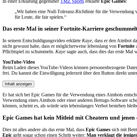
In einer Erklärung gegenüber
TMZ Sports
erklärte
Epic Games
:
„Wir haben eine Null-Toleranz-Richtlinie für die Verwendung v
für Leute, die fair spielen.“
Das erste Mal in seiner
Fortnite
-Karriere geschummel
In seinem Entschuldigungsvideo erklärte
Kaye
, dass er den Aimbot da
nicht gewusst habe, dass er möglicherweise lebenslang von
Fortnite
a
Pflichtspiel zu schummeln.
Kaye
sagte auch, dass dies das erste Mal 
YouTube-Video
Beim Laden dieses YouTube-Videos können personenbezogene Daten an
frei. Du kannst die Einwilligung jederzeit über den Button direkt un
Inhalt anzeigen
Er hat sich bei Epic Games für die Verwendung eines Aimbots entsch
Verwendung eines Aimbots oder einer anderen Betrugs-Software sch
können, scheint es, als würde sein lebenslanges Verbot bestehen bleib
Epic Games
hat kein Mitleid mit Cheatern und jenen 
Dies ist alles andere als das erste Mal, dass
Epic Games
sich mit Betr
Epic
geht sogar schon einen Schritt weiter:
Man verklagt die jenige