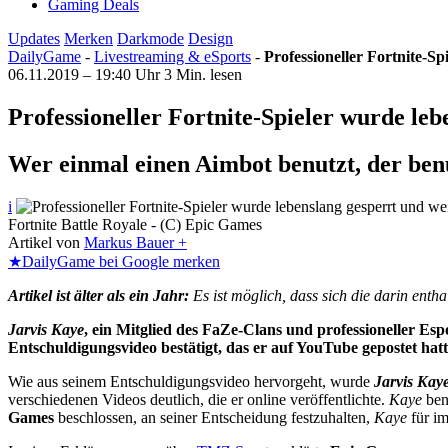
Gaming Deals
Updates
Merken
Darkmode
Design
DailyGame
-
Livestreaming & eSports
-
Professioneller Fortnite-S
06.11.2019 – 19:40 Uhr
3 Min. lesen
Professioneller Fortnite-Spieler wurde le
Wer einmal einen Aimbot benutzt, der benu
i
Fortnite Battle Royale - (C) Epic Games
Artikel von
Markus Bauer +
★
DailyGame bei Google merken
Artikel ist älter als ein Jahr:
Es ist möglich, dass sich die darin ent
Jarvis Kaye
, ein Mitglied des FaZe-Clans und professioneller Es
Entschuldigungsvideo bestätigt, das er auf YouTube gepostet hat
Wie aus seinem Entschuldigungsvideo hervorgeht, wurde
Jarvis Kay
verschiedenen Videos deutlich, die er online veröffentlichte.
Kaye
ben
Games
beschlossen, an seiner Entscheidung festzuhalten,
Kaye
für i