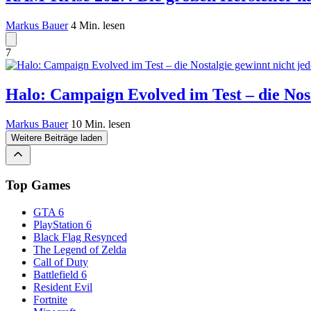
Markus Bauer
4 Min. lesen
7
Halo: Campaign Evolved im Test – die Nost
Markus Bauer
10 Min. lesen
Weitere Beiträge laden
Top Games
GTA 6
PlayStation 6
Black Flag Resynced
The Legend of Zelda
Call of Duty
Battlefield 6
Resident Evil
Fortnite