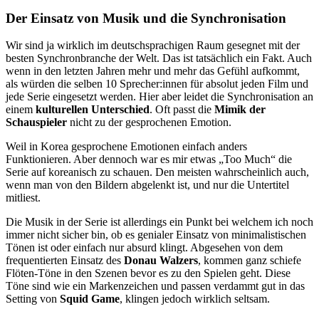
Der Einsatz von Musik und die Synchronisation
Wir sind ja wirklich im deutschsprachigen Raum gesegnet mit der
besten Synchronbranche der Welt. Das ist tatsächlich ein Fakt. Auch
wenn in den letzten Jahren mehr und mehr das Gefühl aufkommt,
als würden die selben 10 Sprecher:innen für absolut jeden Film und
jede Serie eingesetzt werden. Hier aber leidet die Synchronisation an
einem
kulturellen
Unterschied
. Oft passt die
Mimik
der
Schauspieler
nicht zu der gesprochenen Emotion.
Weil in Korea gesprochene Emotionen einfach anders
Funktionieren. Aber dennoch war es mir etwas „Too Much“ die
Serie auf koreanisch zu schauen. Den meisten wahrscheinlich auch,
wenn man von den Bildern abgelenkt ist, und nur die Untertitel
mitliest.
Die Musik in der Serie ist allerdings ein Punkt bei welchem ich noch
immer nicht sicher bin, ob es genialer Einsatz von minimalistischen
Tönen ist oder einfach nur absurd klingt. Abgesehen von dem
frequentierten Einsatz des
Donau Walzers
, kommen ganz schiefe
Flöten-Töne in den Szenen bevor es zu den Spielen geht. Diese
Töne sind wie ein Markenzeichen und passen verdammt gut in das
Setting von
Squid Game
, klingen jedoch wirklich seltsam.