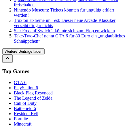
freischalten
Nintendo Museum: Tickets könnten für ungültig erklärt
werden!
Truxton Extreme im Test: Dieser neue Arcade-Klassiker
verzeiht dir gar nichts
Star Fox auf Switch 2 könnte sich zum Flop entwickeln
Take-Two-Chef nennt GTA 6 für 80 Euro ein „unglaubliches
Schnäppchen“
Weitere Beiträge laden
Top Games
GTA 6
PlayStation 6
Black Flag Resynced
The Legend of Zelda
Call of Duty
Battlefield 6
Resident Evil
Fortnite
Minecraft