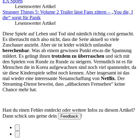
EA Sports
Lesenswerter Artikel
Stranger Things 5: Volume 2 Trailer lässt Fans zittern – „You die, I
die“ sorgt für Panik
Lesenswerter Artikel
Diese Spiele auf Leben und Tod sind nämlich richtig cool gemacht.
Es überrascht mich also nicht, dass die Serie aktuell so viele
Zuschauer anzieht. Aber sie ist leider wirklich unfassbar
berechenbar
. Was ab einem gewissen Punkt etwas die Spannung
mildert. Es gelingt ihnen
trotzdem zu überraschen
und sich mit
den Spielen von Runde zu Runde zu steigern. Vermutlich ist es für
Menschen die in Korea aufgewachsen sind noch viel spannender, da
sie diese Kinderspiele selbst noch kennen. Aber insgesamt ist das
mal wieder eine interessante Neuanschaffung von
Netflix
. Der
Streaming-Dienst beweist, dass „altbackenes Fernsehen“ keine
Chance mehr hat.
Hast du einen Fehler entdeckt oder weitere Infos zu diesem Artikel?
Dann schick uns gerne dein
!
Feedback