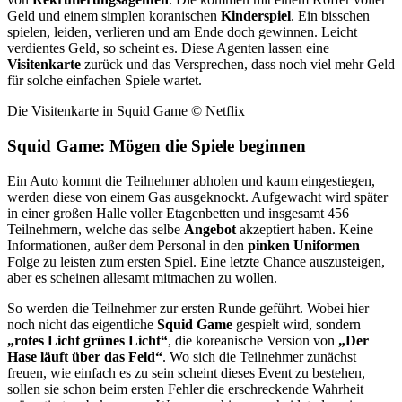
Geld und einem simplen koranischen
Kinderspiel
. Ein bisschen
spielen, leiden, verlieren und am Ende doch gewinnen. Leicht
verdientes Geld, so scheint es. Diese Agenten lassen eine
Visitenkarte
zurück und das Versprechen, dass noch viel mehr Geld
für solche einfachen Spiele wartet.
Die Visitenkarte in Squid Game © Netflix
Squid Game: Mögen die Spiele beginnen
Ein Auto kommt die Teilnehmer abholen und kaum eingestiegen,
werden diese von einem Gas ausgeknockt. Aufgewacht wird später
in einer großen Halle voller Etagenbetten und insgesamt 456
Teilnehmern, welche das selbe
Angebot
akzeptiert haben. Keine
Informationen, außer dem Personal in den
pinken
Uniformen
Folge zu leisten zum ersten Spiel. Eine letzte Chance auszusteigen,
aber es scheinen allesamt mitmachen zu wollen.
So werden die Teilnehmer zur ersten Runde geführt. Wobei hier
noch nicht das eigentliche
Squid Game
gespielt wird, sondern
„rotes Licht grünes Licht“
, die koreanische Version von
„Der
Hase läuft über das Feld“
. Wo sich die Teilnehmer zunächst
freuen, wie einfach es zu sein scheint dieses Event zu bestehen,
sollen sie schon beim ersten Fehler die erschreckende Wahrheit