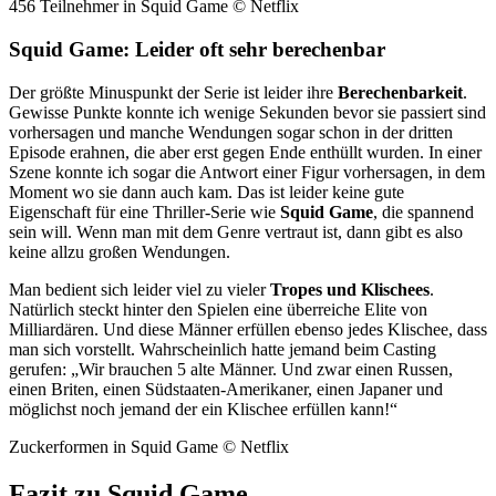
456 Teilnehmer in Squid Game © Netflix
Squid Game: Leider oft sehr berechenbar
Der größte Minuspunkt der Serie ist leider ihre
Berechenbarkeit
.
Gewisse Punkte konnte ich wenige Sekunden bevor sie passiert sind
vorhersagen und manche Wendungen sogar schon in der dritten
Episode erahnen, die aber erst gegen Ende enthüllt wurden. In einer
Szene konnte ich sogar die Antwort einer Figur vorhersagen, in dem
Moment wo sie dann auch kam. Das ist leider keine gute
Eigenschaft für eine Thriller-Serie wie
Squid Game
, die spannend
sein will. Wenn man mit dem Genre vertraut ist, dann gibt es also
keine allzu großen Wendungen.
Man bedient sich leider viel zu vieler
Tropes
und
Klischees
.
Natürlich steckt hinter den Spielen eine überreiche Elite von
Milliardären. Und diese Männer erfüllen ebenso jedes Klischee, dass
man sich vorstellt. Wahrscheinlich hatte jemand beim Casting
gerufen: „Wir brauchen 5 alte Männer. Und zwar einen Russen,
einen Briten, einen Südstaaten-Amerikaner, einen Japaner und
möglichst noch jemand der ein Klischee erfüllen kann!“
Zuckerformen in Squid Game © Netflix
Fazit zu Squid Game