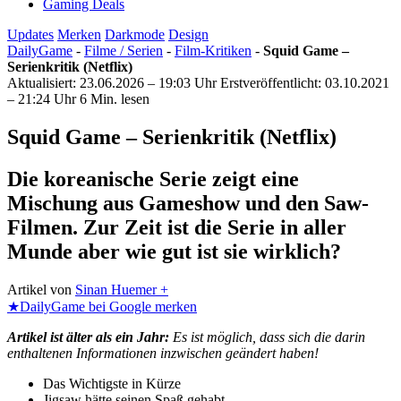
Gaming Deals
Updates
Merken
Darkmode
Design
DailyGame
-
Filme / Serien
-
Film-Kritiken
-
Squid Game –
Serienkritik (Netflix)
Aktualisiert: 23.06.2026 – 19:03 Uhr
Erstveröffentlicht: 03.10.2021
– 21:24 Uhr
6 Min. lesen
Squid Game – Serienkritik (Netflix)
Die koreanische Serie zeigt eine
Mischung aus Gameshow und den Saw-
Filmen. Zur Zeit ist die Serie in aller
Munde aber wie gut ist sie wirklich?
Artikel von
Sinan Huemer +
★
DailyGame bei Google merken
Artikel ist älter als ein Jahr:
Es ist möglich, dass sich die darin
enthaltenen Informationen inzwischen geändert haben!
Das Wichtigste in Kürze
Jigsaw hätte seinen Spaß gehabt