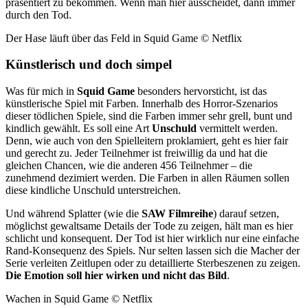
präsentiert zu bekommen. Wenn man hier ausscheidet, dann immer
durch den Tod.
Der Hase läuft über das Feld in Squid Game © Netflix
Künstlerisch und doch simpel
Was für mich in
Squid Game
besonders hervorsticht, ist das
künstlerische Spiel mit Farben. Innerhalb des Horror-Szenarios
dieser tödlichen Spiele, sind die Farben immer sehr grell, bunt und
kindlich gewählt. Es soll eine Art
Unschuld
vermittelt werden.
Denn, wie auch von den Spielleitern proklamiert, geht es hier fair
und gerecht zu. Jeder Teilnehmer ist freiwillig da und hat die
gleichen Chancen, wie die anderen 456 Teilnehmer – die
zunehmend dezimiert werden. Die Farben in allen Räumen sollen
diese kindliche Unschuld unterstreichen.
Und während Splatter (wie die
SAW
Filmreihe
) darauf setzen,
möglichst gewaltsame Details der Tode zu zeigen, hält man es hier
schlicht und konsequent. Der Tod ist hier wirklich nur eine einfache
Rand-Konsequenz des Spiels. Nur selten lassen sich die Macher der
Serie verleiten Zeitlupen oder zu detaillierte Sterbeszenen zu zeigen.
Die Emotion soll hier wirken und nicht das Bild
.
Wachen in Squid Game © Netflix