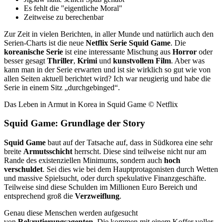
Es fehlt die "eigentliche Moral"
Zeitweise zu berechenbar
Zur Zeit in vielen Berichten, in aller Munde und natürlich auch den
Serien-Charts ist die neue
Netflix Serie Squid Game
. Die
koreanische Serie
ist eine interessante Mischung aus
Horror
oder
besser gesagt
Thriller
,
Krimi
und
kunstvollem
Film
. Aber was
kann man in der Serie erwarten und ist sie wirklich so gut wie von
allen Seiten aktuell berichtet wird? Ich war neugierig und habe die
Serie in einem Sitz „durchgebinged“.
Das Leben in Armut in Korea in Squid Game © Netflix
Squid Game: Grundlage der Story
Squid Game
baut auf der Tatsache auf, dass in Südkorea eine sehr
breite
Armutsschicht
herrscht. Diese sind teilweise nicht nur am
Rande des existenziellen Minimums, sondern auch
hoch
verschuldet
. Sei dies wie bei dem Hauptprotagonisten durch Wetten
und massive Spielsucht, oder durch spekulative Finanzgeschäfte.
Teilweise sind diese Schulden im Millionen Euro Bereich und
entsprechend groß die
Verzweiflung
.
Genau diese Menschen werden aufgesucht
von
Rekrutierungsagenten
. Die kommen mit einem Koffer voller