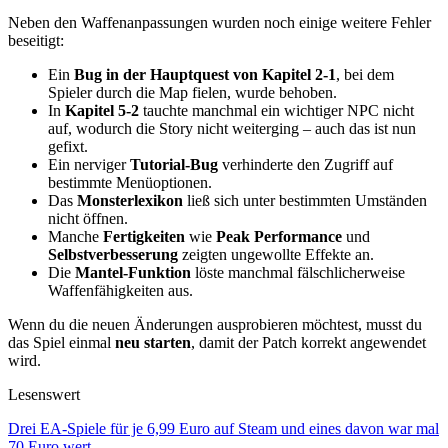
Neben den Waffenanpassungen wurden noch einige weitere Fehler
beseitigt:
Ein
Bug in der Hauptquest von Kapitel 2-1
, bei dem
Spieler durch die Map fielen, wurde behoben.
In
Kapitel 5-2
tauchte manchmal ein wichtiger NPC nicht
auf, wodurch die Story nicht weiterging – auch das ist nun
gefixt.
Ein nerviger
Tutorial-Bug
verhinderte den Zugriff auf
bestimmte Menüoptionen.
Das
Monsterlexikon
ließ sich unter bestimmten Umständen
nicht öffnen.
Manche
Fertigkeiten
wie
Peak Performance
und
Selbstverbesserung
zeigten ungewollte Effekte an.
Die
Mantel-Funktion
löste manchmal fälschlicherweise
Waffenfähigkeiten aus.
Wenn du die neuen Änderungen ausprobieren möchtest, musst du
das Spiel einmal
neu starten
, damit der Patch korrekt angewendet
wird.
Lesenswert
Drei EA-Spiele für je 6,99 Euro auf Steam und eines davon war mal
70 Euro wert