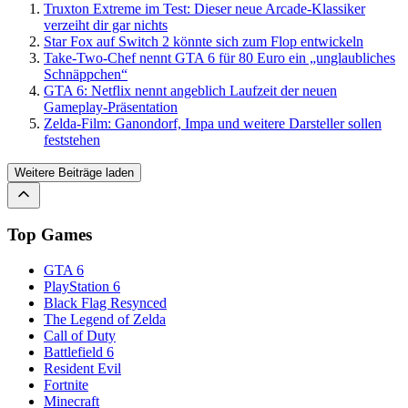
Truxton Extreme im Test: Dieser neue Arcade-Klassiker
verzeiht dir gar nichts
Star Fox auf Switch 2 könnte sich zum Flop entwickeln
Take-Two-Chef nennt GTA 6 für 80 Euro ein „unglaubliches
Schnäppchen“
GTA 6: Netflix nennt angeblich Laufzeit der neuen
Gameplay-Präsentation
Zelda-Film: Ganondorf, Impa und weitere Darsteller sollen
feststehen
Weitere Beiträge laden
Top Games
GTA 6
PlayStation 6
Black Flag Resynced
The Legend of Zelda
Call of Duty
Battlefield 6
Resident Evil
Fortnite
Minecraft