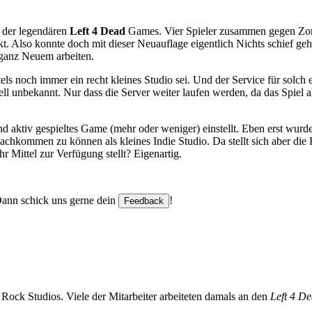
 der legendären
Left 4 Dead
Games. Vier Spieler zusammen gegen Zom
t. Also konnte doch mit dieser Neuauflage eigentlich Nichts schief ge
 ganz Neuem arbeiten.
els noch immer ein recht kleines Studio sei. Und der Service für solch
uell unbekannt. Nur dass die Server weiter laufen werden, da das Spi
und aktiv gespieltes Game (mehr oder weniger) einstellt. Eben erst wur
achkommen zu können als kleines Indie Studio. Da stellt sich aber die
r Mittel zur Verfügung stellt? Eigenartig.
 Dann schick uns gerne dein
!
Feedback
 Rock Studios. Viele der Mitarbeiter arbeiteten damals an den
Left 4 D