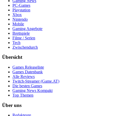
Gaming News
PC-Games
Playstation
Xbox
Nintendo
Mobile
Gaming Angebote
Brettspiele
Filme / Serien
Tech
Zwischendurch
Übersicht
Games Releaseliste
Games Datenbank
Alle Reviews
Twitch-Streamer (Game.AT)
Die besten Games
Gaming News Kompakt
Top Themen
Über uns
Redakteure