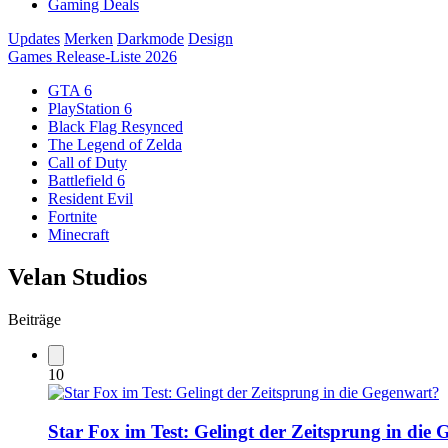
Gaming Deals
Updates
Merken
Darkmode
Design
Games Release-Liste 2026
GTA 6
PlayStation 6
Black Flag Resynced
The Legend of Zelda
Call of Duty
Battlefield 6
Resident Evil
Fortnite
Minecraft
Velan Studios
Beiträge
10
Star Fox im Test: Gelingt der Zeitsprung in die