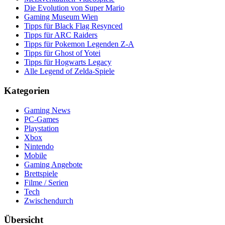
Die Evolution von Super Mario
Gaming Museum Wien
Tipps für Black Flag Resynced
Tipps für ARC Raiders
Tipps für Pokemon Legenden Z-A
Tipps für Ghost of Yotei
Tipps für Hogwarts Legacy
Alle Legend of Zelda-Spiele
Kategorien
Gaming News
PC-Games
Playstation
Xbox
Nintendo
Mobile
Gaming Angebote
Brettspiele
Filme / Serien
Tech
Zwischendurch
Übersicht