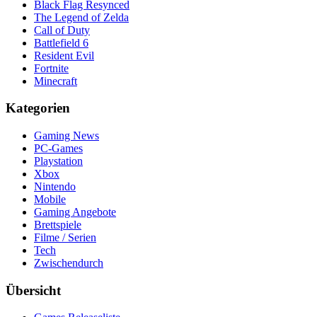
Black Flag Resynced
The Legend of Zelda
Call of Duty
Battlefield 6
Resident Evil
Fortnite
Minecraft
Kategorien
Gaming News
PC-Games
Playstation
Xbox
Nintendo
Mobile
Gaming Angebote
Brettspiele
Filme / Serien
Tech
Zwischendurch
Übersicht