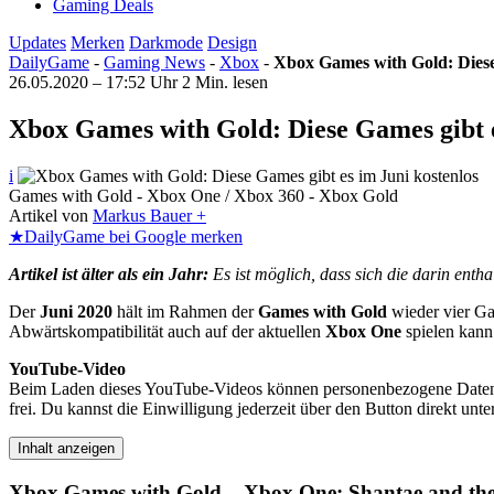
Gaming Deals
Updates
Merken
Darkmode
Design
DailyGame
-
Gaming News
-
Xbox
-
Xbox Games with Gold: Diese 
26.05.2020 – 17:52 Uhr
2 Min. lesen
Xbox Games with Gold: Diese Games gibt e
i
Games with Gold - Xbox One / Xbox 360 - Xbox Gold
Artikel von
Markus Bauer +
★
DailyGame bei Google merken
Artikel ist älter als ein Jahr:
Es ist möglich, dass sich die darin ent
Der
Juni 2020
hält im Rahmen der
Games with Gold
wieder vier Gam
Abwärtskompatibilität auch auf der aktuellen
Xbox One
spielen kann
YouTube-Video
Beim Laden dieses YouTube-Videos können personenbezogene Daten an
frei. Du kannst die Einwilligung jederzeit über den Button direkt un
Inhalt anzeigen
Xbox Games with Gold – Xbox One: Shantae and the 