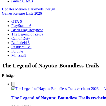
Gaming Deals
Updates
Merken
Darkmode
Design
Games Release-Liste 2026
GTA 6
PlayStation 6
Black Flag Resynced
The Legend of Zelda
Call of Duty
Battlefield 6
Resident Evil
Fortnite
Minecraft
The Legend of Nayuta: Boundless Trails
Beiträge
The Legend of Nayuta: Boundless Trails erschei