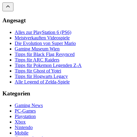
Angesagt
Alles zur PlayStation 6 (PS6)
Meistverkauften Videospiele
Die Evolution von Super Mario
Gaming Museum Wien
Tipps für Black Flag Resynced
Tipps für ARC Raiders
Tipps für Pokemon Legenden Z-A
Tipps für Ghost of Yotei
Tipps für Hogwarts Legacy
Alle Legend of Zelda-Spiele
Kategorien
Gaming News
PC-Games
Playstation
Xbox
Nintendo
Mobile