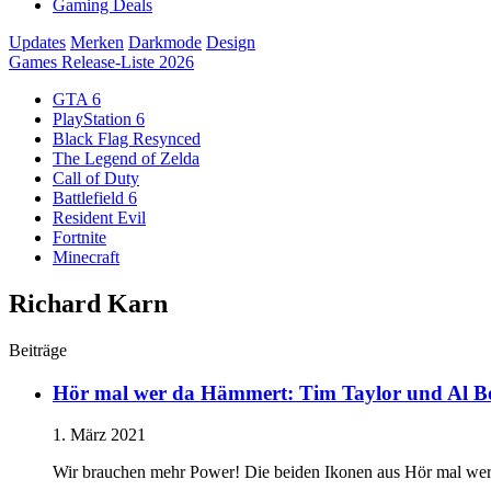
Gaming Deals
Updates
Merken
Darkmode
Design
Games Release-Liste 2026
GTA 6
PlayStation 6
Black Flag Resynced
The Legend of Zelda
Call of Duty
Battlefield 6
Resident Evil
Fortnite
Minecraft
Richard Karn
Beiträge
Hör mal wer da Hämmert: Tim Taylor und Al B
1. März 2021
Wir brauchen mehr Power! Die beiden Ikonen aus Hör mal we