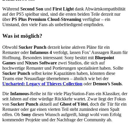
Während
Second Son
und
First Light
dank Abwärtskompatibilität
auf der PS5 spielbar sind, sind die ersten beiden Teile derzeit nur
über
PS Plus Premium Cloud-Streaming
verfügbar – ein
Umstand, den viele Fans als unbefriedigend empfinden.
Was ist möglich?
Obwohl
Sucker Punch
derzeit keine aktiven Pläne für ein
Remaster oder
Infamous 4
verfolgt, lassen Fox’ Aussagen Raum für
Hoffnung. Besonders interessant: Sony besitzt mit
Bluepoint
Games
und
Nixxes Software
zwei Studios, die sich auf
hochwertige Remaster und Portierungen spezialisiert haben. Sollte
Sucker Punch
selbst keine Kapazitäten haben, könnten diese
Teams eine Neuauflage übernehmen – ähnlich wie bei der
Uncharted: Legacy of Thieves Collection
oder
Demon’s Souls
.
Die
Infamous
-Reihe ist für viele PlayStation-Fans ein Klassiker, der
seit Jahren auf eine würdige Rückkehr wartet. Zwar liegt der Fokus
von
Sucker Punch
aktuell auf
Ghost of Yōtei
, doch die Tür für ein
Remaster oder gar einen vierten Teil steht zumindest einen Spalt
offen. Ob
Sony
diesen Wunsch aufgreift, hängt wohl vom Erfolg
kommender Projekte und der Nachfrage der Community ab.