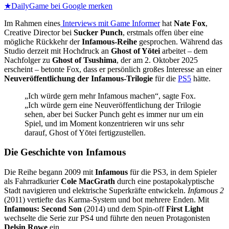
★
DailyGame bei Google merken
Im Rahmen eines
Interviews mit Game Informer
hat
Nate Fox
,
Creative Director bei
Sucker Punch
, erstmals offen über eine
mögliche Rückkehr der
Infamous-Reihe
gesprochen. Während das
Studio derzeit mit Hochdruck an
Ghost of Yōtei
arbeitet – dem
Nachfolger zu
Ghost of Tsushima
, der am 2. Oktober 2025
erscheint – betonte Fox, dass er persönlich großes Interesse an einer
Neuveröffentlichung der Infamous-Trilogie
für die
PS5
hätte.
„Ich würde gern mehr Infamous machen“, sagte Fox.
„Ich würde gern eine Neuveröffentlichung der Trilogie
sehen, aber bei Sucker Punch geht es immer nur um ein
Spiel, und im Moment konzentrieren wir uns sehr
darauf, Ghost of Yōtei fertigzustellen.
Die Geschichte von Infamous
Die Reihe begann 2009 mit
Infamous
für die PS3, in dem Spieler
als Fahrradkurier
Cole MacGrath
durch eine postapokalyptische
Stadt navigieren und elektrische Superkräfte entwickeln.
Infamous 2
(2011) vertiefte das Karma-System und bot mehrere Enden. Mit
Infamous: Second Son
(2014) und dem Spin-off
First Light
wechselte die Serie zur PS4 und führte den neuen Protagonisten
Delsin Rowe
ein.