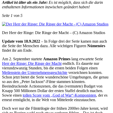
Artikel ist älter als ein Jahr:
Es ist möglich, dass sich die darin
enthaltenen Informationen inzwischen geändert haben!
Seite 1 von 5
Der Herr der Ringe: Die Ringe der Macht – (C) Amazon Studios
Update vom 18.9.2022
– In Folge drei der Serie kamen nun auch
die Seite der Menschen dazu. Alle wichtigen Figuren
Númenórs
findet ihr am Ende.
Am 2. September startete
Amazon Primes
lang erwartete Serie
Herr der Ringe: Die Ringe der Macht
endlich. Es dauerte nur
vierundzwanzig Stunden, bis die ersten beiden Folgen einen
Meilenstein der Unternehmensgeschichte
verzeichnen konnten.
Schon jetzt bietet die Serie wunderschöne Umgebungen, die genau
so aus den ,,Peter Jackson“-Filme stammen könnten.
Beeindruckende Actionszenen, die das (vermutete) Budget von
Knapp 500 Millionen Dollar der ersten Staffel deutlich machen.
Sowie einen
tollen Score vom ,,God of War“-Komponisten
, der es
erneut ermöglicht, in die Welt von Mittelerde einzutauchen.
Doch wer nur die Filmtrilogie der frühen 2000er-Jahre kennt, wird
sich zu Beginn wohl noch etwas verloren fühlen. ,,Das ist doch