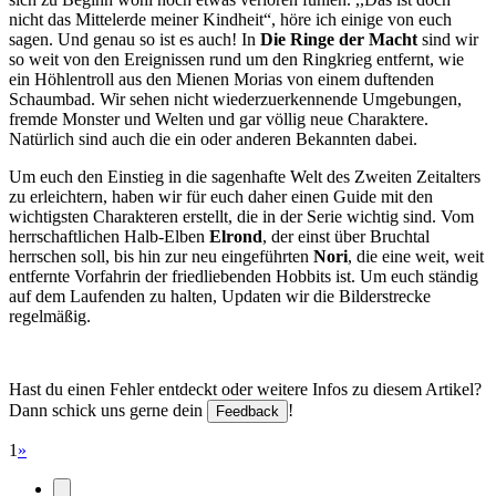
nicht das Mittelerde meiner Kindheit“, höre ich einige von euch
sagen. Und genau so ist es auch! In
Die Ringe der Macht
sind wir
so weit von den Ereignissen rund um den Ringkrieg entfernt, wie
ein Höhlentroll aus den Mienen Morias von einem duftenden
Schaumbad. Wir sehen nicht wiederzuerkennende Umgebungen,
fremde Monster und Welten und gar völlig neue Charaktere.
Natürlich sind auch die ein oder anderen Bekannten dabei.
Um euch den Einstieg in die sagenhafte Welt des Zweiten Zeitalters
zu erleichtern, haben wir für euch daher einen Guide mit den
wichtigsten Charakteren erstellt, die in der Serie wichtig sind. Vom
herrschaftlichen Halb-Elben
Elrond
, der einst über Bruchtal
herrschen soll, bis hin zur neu eingeführten
Nori
, die eine weit, weit
entfernte Vorfahrin der friedliebenden Hobbits ist. Um euch ständig
auf dem Laufenden zu halten, Updaten wir die Bilderstrecke
regelmäßig.
Hast du einen Fehler entdeckt oder weitere Infos zu diesem Artikel?
Dann schick uns gerne dein
!
Feedback
1
»