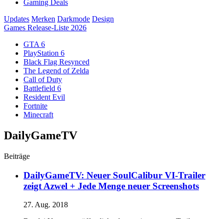
Gaming Deals
Updates
Merken
Darkmode
Design
Games Release-Liste 2026
GTA 6
PlayStation 6
Black Flag Resynced
The Legend of Zelda
Call of Duty
Battlefield 6
Resident Evil
Fortnite
Minecraft
DailyGameTV
Beiträge
DailyGameTV: Neuer SoulCalibur VI-Trailer
zeigt Azwel + Jede Menge neuer Screenshots
27. Aug. 2018