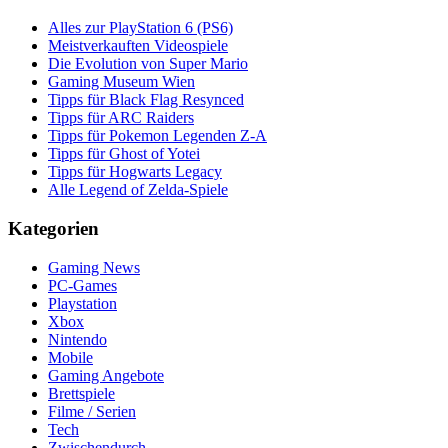
Alles zur PlayStation 6 (PS6)
Meistverkauften Videospiele
Die Evolution von Super Mario
Gaming Museum Wien
Tipps für Black Flag Resynced
Tipps für ARC Raiders
Tipps für Pokemon Legenden Z-A
Tipps für Ghost of Yotei
Tipps für Hogwarts Legacy
Alle Legend of Zelda-Spiele
Kategorien
Gaming News
PC-Games
Playstation
Xbox
Nintendo
Mobile
Gaming Angebote
Brettspiele
Filme / Serien
Tech
Zwischendurch