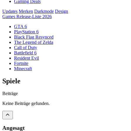
Gaming Deals
Updates
Merken
Darkmode
Design
Games Release-Liste 2026
GTA 6
PlayStation 6
Black Flag Resynced
The Legend of Zelda
Call of Duty
Battlefield 6
Resident Evil
Fortnite
Minecraft
Spiele
Beiträge
Keine Beiträge gefunden.
Angesagt