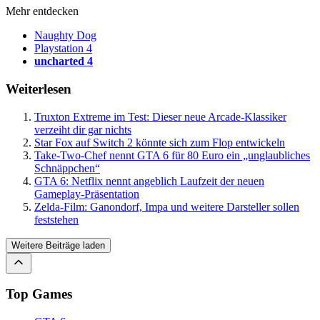
Mehr entdecken
Naughty Dog
Playstation 4
uncharted 4
Weiterlesen
Truxton Extreme im Test: Dieser neue Arcade-Klassiker
verzeiht dir gar nichts
Star Fox auf Switch 2 könnte sich zum Flop entwickeln
Take-Two-Chef nennt GTA 6 für 80 Euro ein „unglaubliches
Schnäppchen“
GTA 6: Netflix nennt angeblich Laufzeit der neuen
Gameplay-Präsentation
Zelda-Film: Ganondorf, Impa und weitere Darsteller sollen
feststehen
Weitere Beiträge laden
Top Games